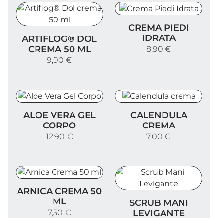
Crema Piedi Idrata
CREMA PIEDI
Artiflog® Dol crema 50 ml
IDRATA
ARTIFLOG® DOL
CREMA 50 ML
8,90 €
9,00 €
Aloe Vera Gel Corpo
Calendula crema
ALOE VERA GEL
CALENDULA
CORPO
CREMA
12,90 €
7,00 €
Arnica Crema 50 ml
ARNICA CREMA 50
Scrub Mani Levigante
ML
SCRUB MANI
LEVIGANTE
7,50 €