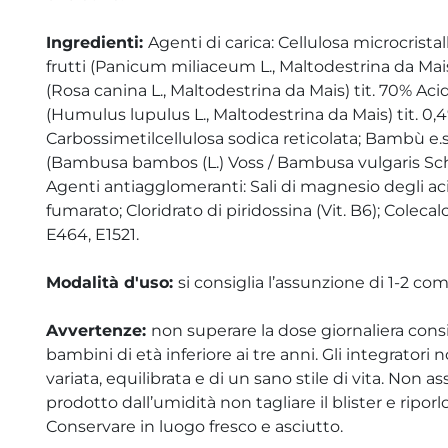
Ingredienti:
Agenti di carica: Cellulosa microcristall
frutti (Panicum miliaceum L., Maltodestrina da Mais)
(Rosa canina L., Maltodestrina da Mais) tit. 70% Acid
(Humulus lupulus L., Maltodestrina da Mais) tit. 0,
Carbossimetilcellulosa sodica reticolata; Bambù e.s
(Bambusa bambos (L.) Voss / Bambusa vulgaris Schrad
Agenti antiagglomeranti: Sali di magnesio degli acidi 
fumarato; Cloridrato di piridossina (Vit. B6); Colecalc
E464, E1521.
Modalità d'uso:
si consiglia l’assunzione di 1-2 co
Avvertenze:
non superare la dose giornaliera consig
bambini di età inferiore ai tre anni. Gli integratori 
variata, equilibrata e di un sano stile di vita. Non 
prodotto dall’umidità non tagliare il blister e ripo
Conservare in luogo fresco e asciutto.