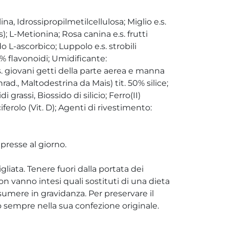
ina, Idrossipropilmetilcellulosa; Miglio e.s.
; L-Metionina; Rosa canina e.s. frutti
o L-ascorbico; Luppolo e.s. strobili
4% flavonoidi; Umidificante:
. giovani getti della parte aerea e manna
., Maltodestrina da Mais) tit. 50% silice;
grassi, Biossido di silicio; Ferro(II)
iferolo (Vit. D); Agenti di rivestimento:
mpresse al giorno.
liata. Tenere fuori dalla portata dei
non vanno intesi quali sostituti di una dieta
assumere in gravidanza. Per preservare il
rlo sempre nella sua confezione originale.