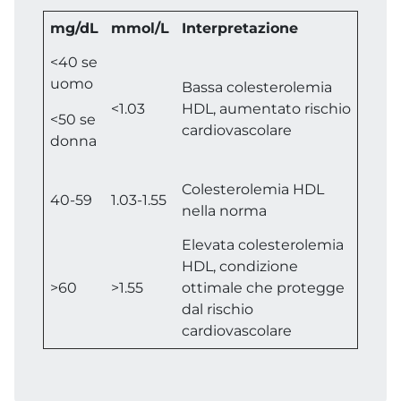
mg/dL
mmol/L
Interpretazione
<40 se
uomo
Bassa colesterolemia
<1.03
HDL, aumentato rischio
<50 se
cardiovascolare
donna
Colesterolemia HDL
40-59
1.03-1.55
nella norma
Elevata colesterolemia
HDL, condizione
>60
>1.55
ottimale che protegge
dal rischio
cardiovascolare