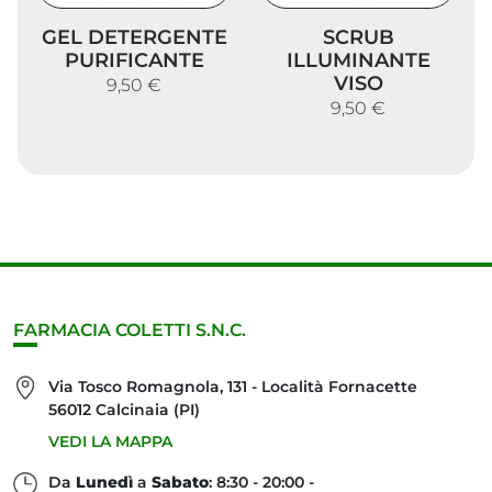
Gel Detergente Purificante
Scrub illuminante viso
GEL DETERGENTE
SCRUB
PURIFICANTE
ILLUMINANTE
VISO
9,50 €
9,50 €
FARMACIA COLETTI S.N.C.
Via Tosco Romagnola, 131 - Località Fornacette
56012 Calcinaia (PI)
VEDI LA MAPPA
Da
Lunedì
a
Sabato
: 8:30 - 20:00 -