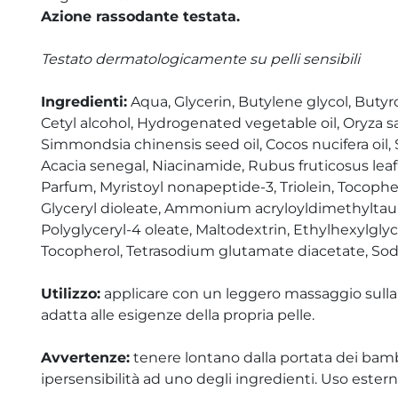
Azione rassodante testata.
Testato dermatologicamente su pelli sensibili
Ingredienti:
Aqua, Glycerin, Butylene glycol, Butyr
Cetyl alcohol, Hydrogenated vegetable oil, Oryza sa
Simmondsia chinensis seed oil, Cocos nucifera oil
Acacia senegal, Niacinamide, Rubus fruticosus leaf 
Parfum, Myristoyl nonapeptide-3, Triolein, Tocophe
Glyceryl dioleate, Ammonium acryloyldimethyltau
Polyglyceryl-4 oleate, Maltodextrin, Ethylhexylgly
Tocopherol, Tetrasodium glutamate diacetate, So
Utilizzo:
applicare con un leggero massaggio sulla 
adatta alle esigenze della propria pelle.
Avvertenze:
tenere lontano dalla portata dei bambin
ipersensibilità ad uno degli ingredienti. Uso estern