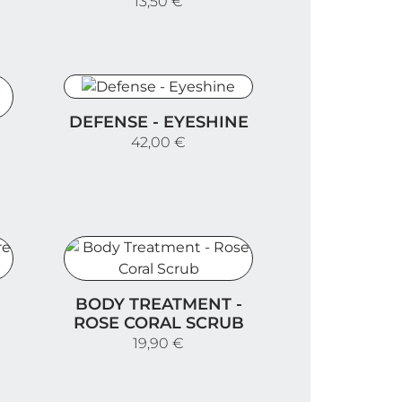
13,50 €
Defense - Eyeshine
DEFENSE - EYESHINE
eam
42,00 €
e Sens Cream
Body Treatment - Rose Coral Scrub
BODY TREATMENT -
ROSE CORAL SCRUB
19,90 €